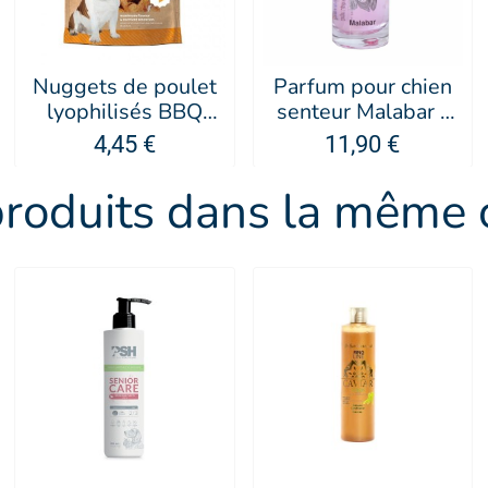
Nuggets de poulet
Parfum pour chien
lyophilisés BBQ
senteur Malabar -
pour chien - Les
PUPPY
4,45 €
11,90 €
Filous
produits dans la même c