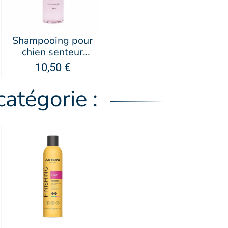
Shampooing pour
chien senteur
Malabar - PUPPY
10,50 €
atégorie :