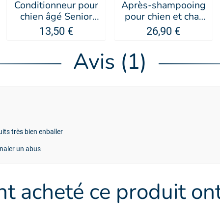
Conditionneur pour
Après-shampooing
chien âgé Senior
pour chien et chat
Care - PSH
Green Caviar - IV
13,50 €
26,90 €
SAN BERNARD
Avis (1)
its très bien enballer
naler un abus
ont acheté ce produit o