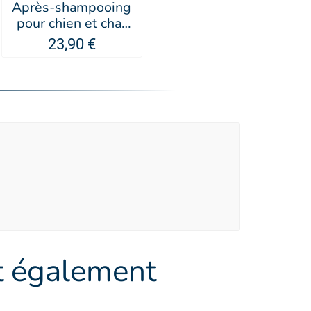
Après-shampooing
pour chien et chat
Flash - Artero
23,90 €
nt également