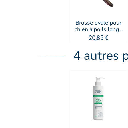
Brosse ovale pour
chien à poils longs
grand modèle -
20,85 €
Keller
4 autres 