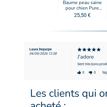
Baume peau saine
pour chien Pure
Silver - PSH
25,50 €
Laura Deparpe
04/05/2026 12:38
J'adore
Sent très bons produ
0
0
Sig
Les clients qui 
acheté :