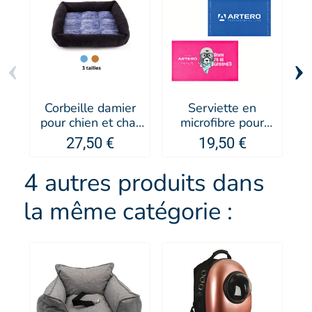
‹
›
Corbeille damier
Serviette en
S
pour chien et chat
microfibre pour
Doudouzen -
chien et chat -
27,50 €
19,50 €
MARTIN SELLIER
Artero
4 autres produits dans
la même catégorie :