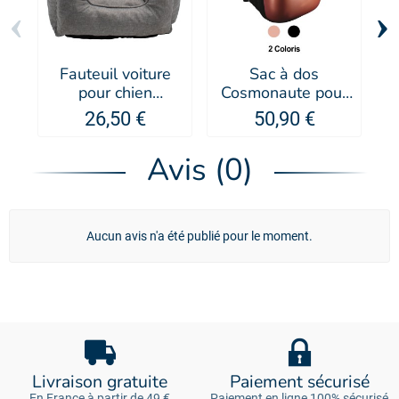
‹
›
Fauteuil voiture
Sac à dos
pour chien
Cosmonaute pour
p
Safetravel - Doogy
chien et chat -
26,50 €
50,90 €
Doogy
Avis (0)
Aucun avis n'a été publié pour le moment.
Livraison gratuite
Paiement sécurisé
En France à partir de 49 €
Paiement en ligne 100% sécurisé