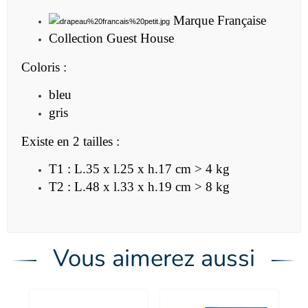
Marque Française
Collection Guest House
Coloris :
bleu
gris
Existe en 2 tailles :
T1 : L.35 x l.25 x h.17
cm
> 4 kg
T2 : L.48 x l.33 x h.19 cm > 8 kg
Vous aimerez aussi