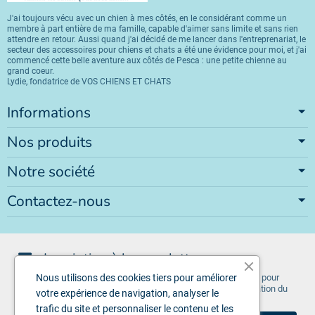
J'ai toujours vécu avec un chien à mes côtés, en le considérant comme un
membre à part entière de ma famille, capable d'aimer sans limite et sans rien
attendre en retour. Aussi quand j'ai décidé de me lancer dans l'entreprenariat, le
secteur des accessoires pour chiens et chats a été une évidence pour moi, et j'ai
commencé cette belle aventure aux côtés de Pesca : une petite chienne au
grand coeur.
Lydie, fondatrice de VOS CHIENS ET CHATS
Informations
Nos produits
Notre société
Contactez-nous
Inscription à la newsletter
Vous pouvez vous désinscrire à tout moment. Vous trouverez pour
Nous utilisons des cookies tiers pour améliorer
cela nos informations de contact dans les conditions d'utilisation du
votre expérience de navigation, analyser le
site.
trafic du site et personnaliser le contenu et les