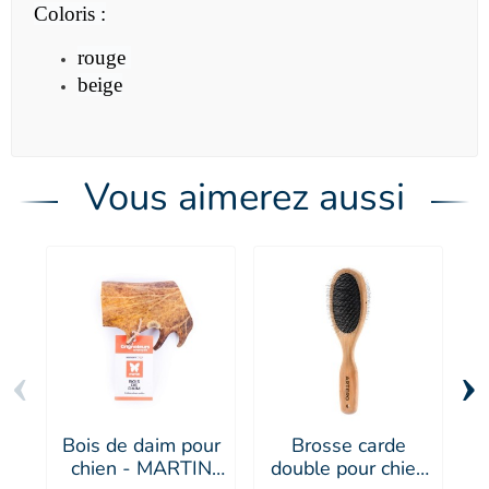
Coloris :
rouge
beige
Vous aimerez aussi
‹
›
Bois de daim pour
Brosse carde
chien - MARTIN
double pour chien
s