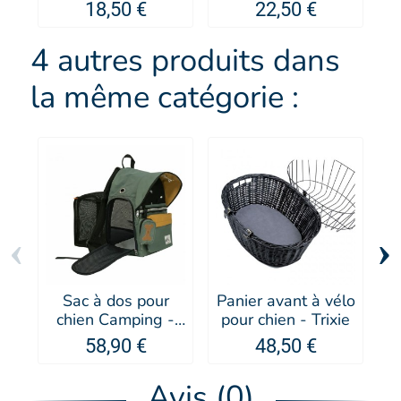
SELLIER
et chat à poils fins
18,50 €
22,50 €
- Artero
4 autres produits dans
la même catégorie :
‹
›
Sac à dos pour
Panier avant à vélo
chien Camping -
pour chien - Trixie
Doogy
58,90 €
48,50 €
É
Avis (0)