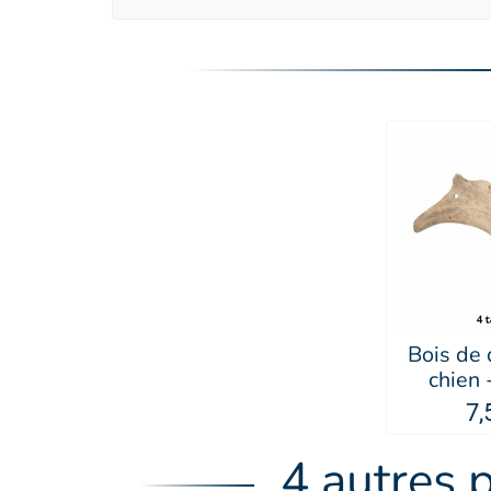
Bois de
chien
7,
4 autres 