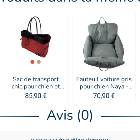
Sac de transport
Fauteuil voiture gris
chic pour chien et
pour chien Naya -
chat Mystic Dream -
Doogy
85,90 €
70,90 €
MARTIN SELLIER
Avis (0)