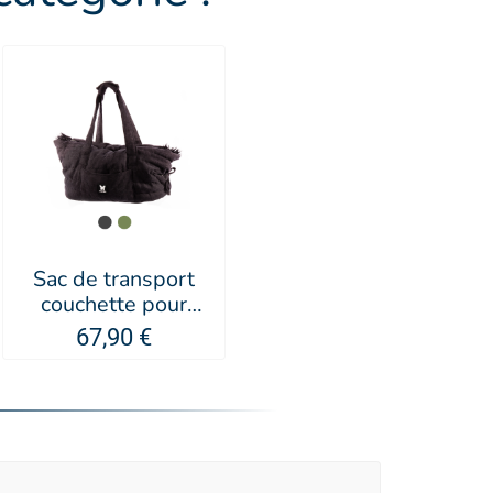
Sac de transport
couchette pour
chien et chat
67,90 €
Toudoudou -
MARTIN SELLIER