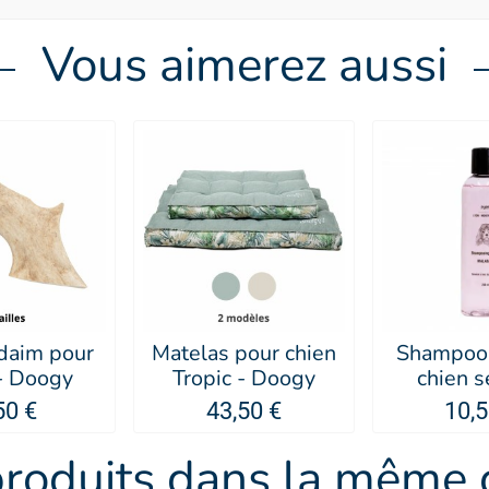
Vous aimerez aussi
 daim pour
Matelas pour chien
Shampooi
 - Doogy
Tropic - Doogy
chien s
Malabar 
50 €
43,50 €
10,5
produits dans la même c