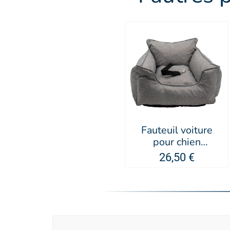
Fauteuil voiture
pour chien
Safetravel - Doogy
26,50 €