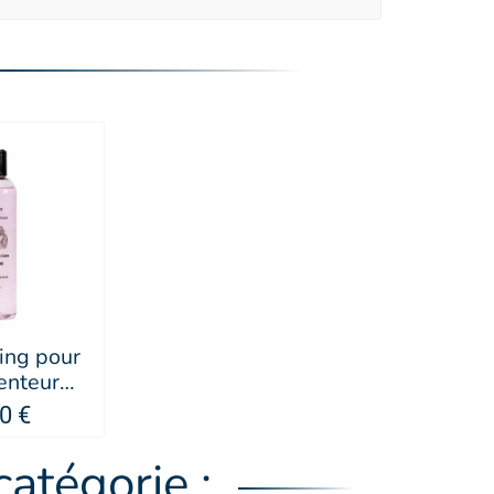
ng pour
enteur
- PUPPY
0 €
atégorie :