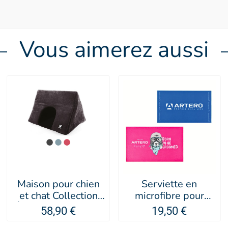
Vous aimerez aussi
Maison pour chien
Serviette en
et chat Collection
microfibre pour
Élégante - MARTIN
chien et chat -
58,90 €
19,50 €
SELLIER
Artero