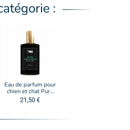
atégorie :
Eau de parfum pour
chien et chat Pure
Wellness - PSH
21,50 €