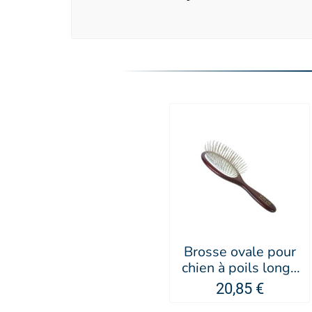
Brosse ovale pour
chien à poils longs
grand modèle -
20,85 €
Keller