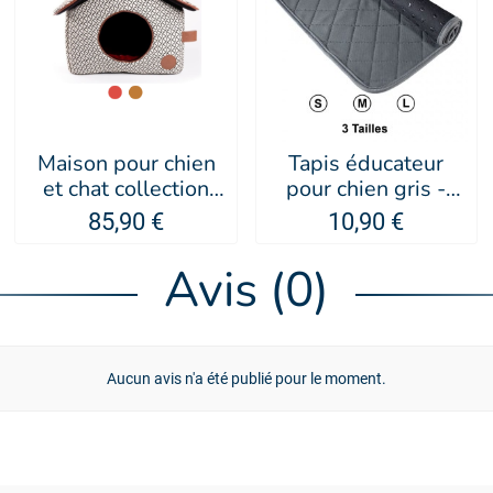
Maison pour chien
Tapis éducateur
et chat collection
pour chien gris -
Avenue Montaigne -
Doogy
85,90 €
10,90 €
MARTIN SELLIER
Avis (0)
Aucun avis n'a été publié pour le moment.