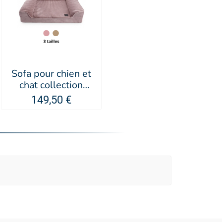
Sofa pour chien et
chat collection
Royale - MARTIN
149,50 €
SELLIER