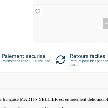
favorite_border
Paiement sécurisé
Retours faciles
Paiement en ligne 100% sécurisé
Retours possibles pendan
jours
que française MARTIN SELLIER est entièrement déhoussable