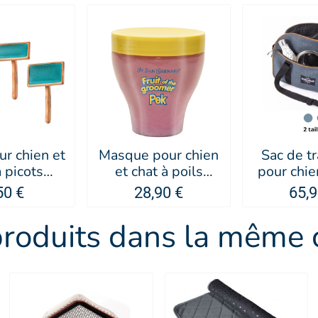
ur chien et
Masque pour chien
Sac de t
à picots
et chat à poils
pour chie
ft Kebek -
courts cerise IV SAN
Guest H
50 €
28,90 €
65,9
tero
BERNARD
MARTIN 
produits dans la même c