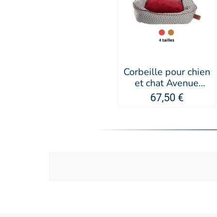
Corbeille pour chien
et chat Avenue
Montaigne -
67,50 €
MARTIN SELLIER