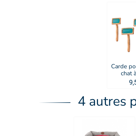
Carde po
chat 
superso
9,
Ar
4 autres 