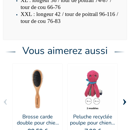
XL : longeur 36 / tour de poitrail 74-87 /
tour de cou 66-76
XXL : longeur 42 / tour de poitrail 96-116 /
tour de cou 76-83
Vous aimerez aussi
‹
›
Brosse carde
Peluche recyclée
S
double pour chien
poulpe pour chien -
et chat à poils fins
Doogy
M