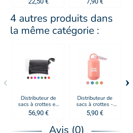
22,50 €
7,90 €
- Artero
4 autres produits dans
la même catégorie :
‹
›
Distributeur de
Distributeur de
sacs à crottes en
sacs à crottes -
t
cuir Poopidoo -
MARTIN SELLIER
56,90 €
5,90 €
MARTIN SELLIER
Avis (0)