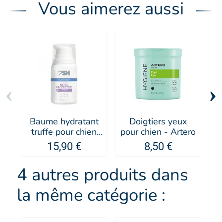
Vous aimerez aussi
‹
›
Baume hydratant
Doigtiers yeux
truffe pour chien
pour chien - Artero
Nose Protector -
15,90 €
8,50 €
PSH
4 autres produits dans
la même catégorie :