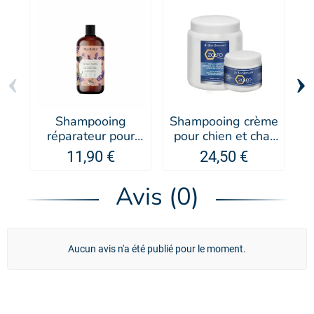
‹
›
Shampooing
Shampooing crème
S
réparateur pour
pour chien et chat
chien Organissime
Zolfo - IV SAN
11,90 €
24,50 €
- Biogance
BERNARD
Avis (0)
Aucun avis n'a été publié pour le moment.