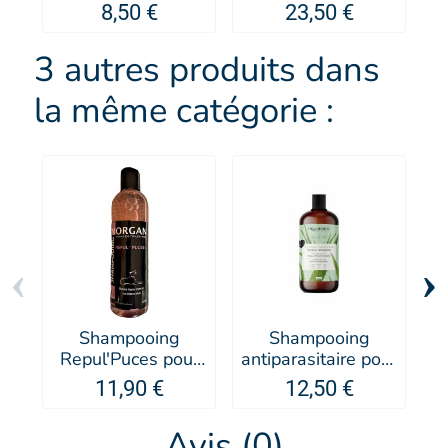
Artero
8,50 €
23,50 €
3 autres produits dans
la même catégorie :
‹
›
Shampooing
Shampooing
Repul'Puces pour
antiparasitaire pour
an
chien et chat -
chien Organissime
11,90 €
12,50 €
MORGAN
- Biogance
Avis (0)