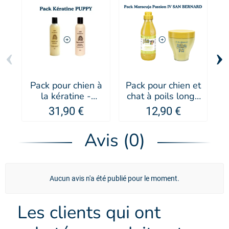
‹
›
Pack pour chien à
Pack pour chien et
la kératine -
chat à poils longs
PUPPY
maracuja passion
31,90 €
12,90 €
IV SAN BERNARD
s
I
Avis (0)
Aucun avis n'a été publié pour le moment.
Les clients qui ont