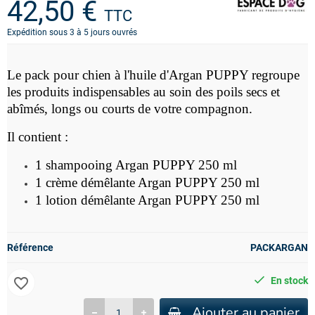
42,50 €
TTC
Expédition sous 3 à 5 jours ouvrés
Le pack pour chien à l'huile d'Argan PUPPY regroupe
les produits indispensables au soin des poils secs et
abîmés, longs ou courts de votre compagnon.
Il contient :
1 shampooing Argan PUPPY 250 ml
1 crème démêlante Argan PUPPY 250 ml
1 lotion démêlante Argan PUPPY 250 ml
Référence
PACKARGAN
favorite_border
En stock
Ajouter au panier