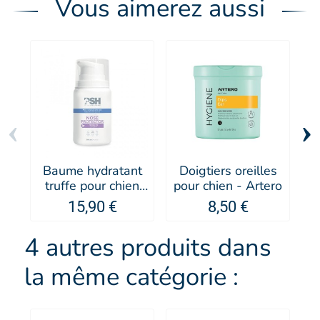
Vous aimerez aussi
‹
›
Baume hydratant
Doigtiers oreilles
M
truffe pour chien
pour chien - Artero
Nose Protector -
15,90 €
8,50 €
PSH
4 autres produits dans
la même catégorie :