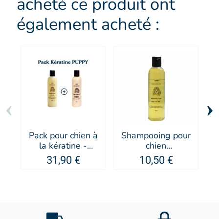
acheté ce produit ont
également acheté :
‹
›
Pack pour chien à
Shampooing pour
P
la kératine -
chien
c
PUPPY
antipelliculaire à
m
31,90 €
10,50 €
l'huile de cade -
I
PUPPY