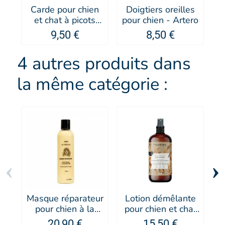
Carde pour chien
Doigtiers oreilles
P
et chat à picots
pour chien - Artero
supersoft Kebek -
9,50 €
8,50 €
Artero
4 autres produits dans
la même catégorie :
‹
›
Masque réparateur
Lotion démêlante
pour chien à la
pour chien et chat
kératine - PUPPY
Organissime -
20,90 €
15,50 €