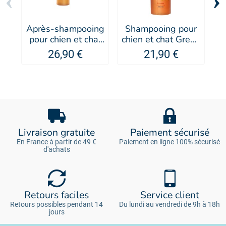
‹
›
Après-shampooing
Shampooing pour
C
pour chien et chat
chien et chat Green
po
Green Caviar - IV
Caviar - IV SAN
I
26,90 €
21,90 €
SAN BERNARD
BERNARD
Livraison gratuite
Paiement sécurisé
En France à partir de 49 €
Paiement en ligne 100% sécurisé
d'achats
Retours faciles
Service client
Retours possibles pendant 14
Du lundi au vendredi de 9h à 18h
jours