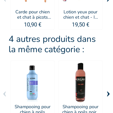
Carde pour chien
Lotion yeux pour
et chat à picots
chien et chat - IV
protégés Romeo -
SAN BERNARD
10,90 €
19,50 €
Artero
4 autres produits dans
la même catégorie :
‹
›
Shampooing pour
Shampooing pour
S
chien à poils
chien à poils noirs
ch