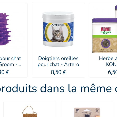
pour chat
Doigtiers oreilles
Herbe à
room -
pour chat - Artero
KO
NG®
90 €
8,50 €
6,5
produits dans la même c