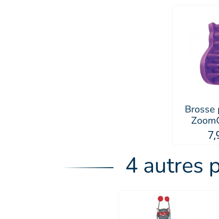
Brosse 
ZoomG
KO
7,
4 autres 