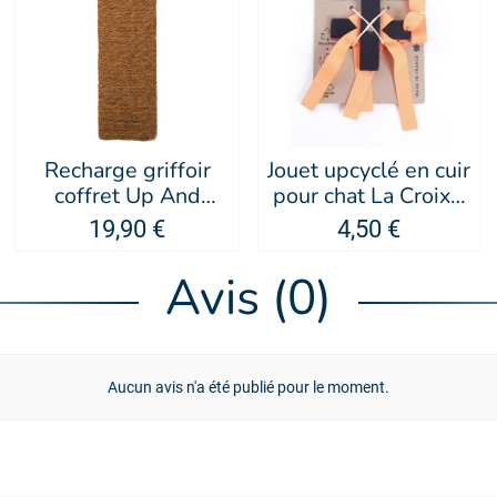
Recharge griffoir
Jouet upcyclé en cuir
coffret Up And
pour chat La Croix -
Down en coco pour
MARTIN SELLIER
19,90 €
4,50 €
chat - Martin Sellier
Avis (0)
Aucun avis n'a été publié pour le moment.