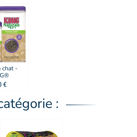
 chat -
NG®
0 €
atégorie :