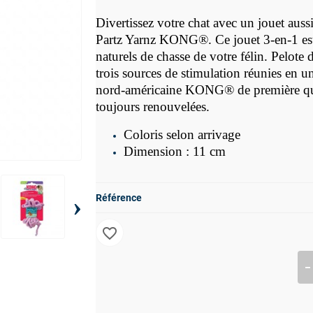
Divertissez votre chat avec un jouet auss
Partz Yarnz
KONG®. Ce jouet 3-en-1 est p
naturels de chasse de votre félin. Pelote d
trois sources de stimulation réunies en un
nord-américaine
KONG® de première qual
toujours renouvelées.
Coloris selon arrivage
Dimension : 11 cm
›
Référence
favorite_border