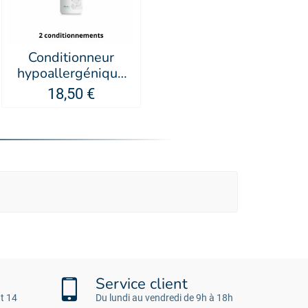
Conditionneur
hypoallergénique
pour chien Sensitive
18,50 €
- PSH
Service client
t 14
Du lundi au vendredi de 9h à 18h