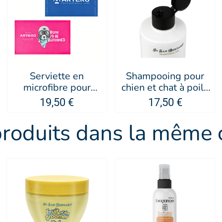
Serviette en
Shampooing pour
microfibre pour
chien et chat à poils
chien et chat -
courts citron - IV
19,50 €
17,50 €
Artero
SAN BERNARD
produits dans la même c