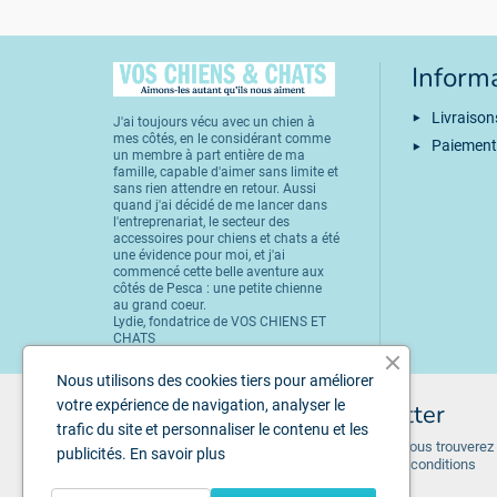
Inform
Livraison
J'ai toujours vécu avec un chien à
mes côtés, en le considérant comme
Paiement
un membre à part entière de ma
famille, capable d'aimer sans limite et
sans rien attendre en retour. Aussi
quand j'ai décidé de me lancer dans
l'entreprenariat, le secteur des
accessoires pour chiens et chats a été
une évidence pour moi, et j'ai
commencé cette belle aventure aux
côtés de Pesca : une petite chienne
au grand coeur.
Lydie, fondatrice de VOS CHIENS ET
CHATS
Nous utilisons des cookies tiers pour améliorer
votre expérience de navigation, analyser le
Inscription à la newsletter
trafic du site et personnaliser le contenu et les
Vous pouvez vous désinscrire à tout moment. Vous trouverez
publicités.
En savoir plus
pour cela nos informations de contact dans les conditions
d'utilisation du site.