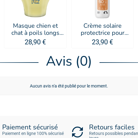
Masque chien et
Crème solaire
chat à poils longs
protectrice pour
maracuja passion IV
chien et chat Sun
28,90 €
23,90 €
SAN BERNARD
Protect - Biogance
Avis (0)
Aucun avis n'a été publié pour le moment.
Paiement sécurisé
Retours faciles
Paiement en ligne 100% sécurisé
Retours possibles pendan