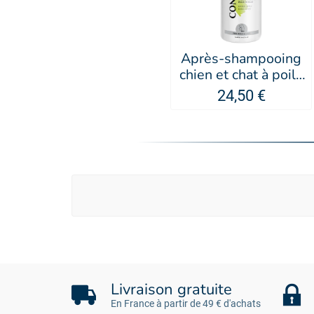
Après-shampooing
chien et chat à poils
longs pomme verte
24,50 €
IV SAN BERNARD
Livraison gratuite
En France à partir de 49 € d'achats