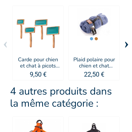
‹
›
Carde pour chien
Plaid polaire pour
S
et chat à picots
chien et chat
p
supersoft Kebek -
collection
G
9,50 €
22,50 €
Artero
Doudouzen -
MARTIN SELLIER
4 autres produits dans
la même catégorie :