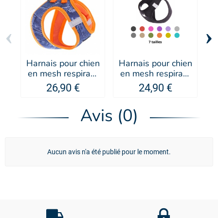
‹
›
Harnais pour chien
Harnais pour chien
H
en mesh respirant
en mesh respirant
Q
Jean - MARTIN
- MARTIN SELLIER
26,90 €
24,90 €
SELLIER
Avis (0)
Aucun avis n'a été publié pour le moment.