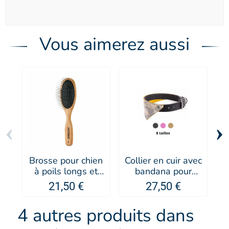
Vous aimerez aussi
‹
›
Brosse pour chien
Collier en cuir avec
à poils longs et
bandana pour
c
fins picots
chien Malibu -
21,50 €
27,50 €
supersoft Nova -
MARTIN SELLIER
Artero
4 autres produits dans