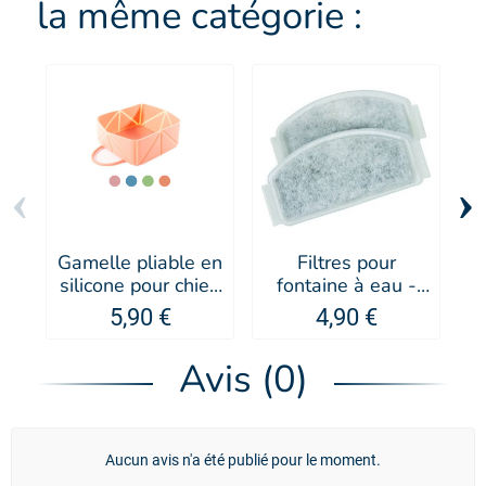
la même catégorie :
‹
›
Gamelle pliable en
Filtres pour
silicone pour chien
fontaine à eau -
p
et chat - Martin
Zolux
5,90 €
4,90 €
Sellier
Avis (0)
Aucun avis n'a été publié pour le moment.