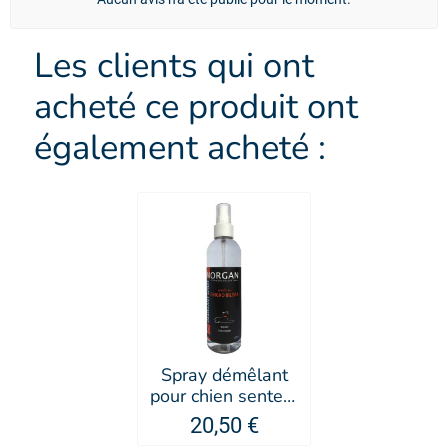
Les clients qui ont
acheté ce produit ont
également acheté :
Spray démêlant
pour chien senteur
Gingko Biloba -
20,50 €
Morgan