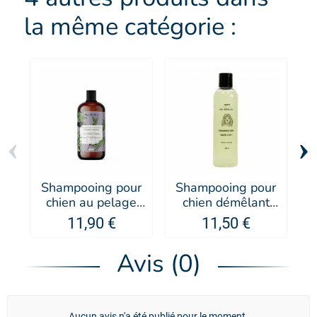
la même catégorie :
‹
›
Shampooing pour
Shampooing pour
S
chien au pelage
chien démêlant
long Organissime -
Nacre 2 en 1 -
11,90 €
11,50 €
Biogance
PUPPY
Avis (0)
Aucun avis n'a été publié pour le moment.