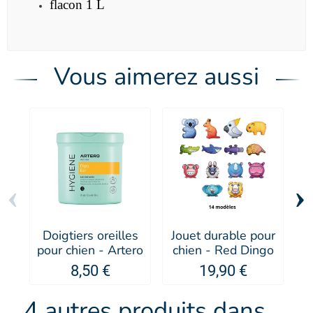
flacon 1 L
Vous aimerez aussi
‹
›
Doigtiers oreilles
Jouet durable pour
pour chien - Artero
chien - Red Dingo
Pa
8,50 €
19,90 €
4 autres produits dans