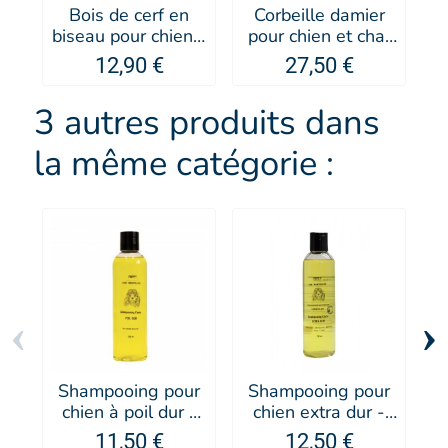
Bois de cerf en
Corbeille damier
biseau pour chien -
pour chien et chat
p
MARTIN SELLIER
Doudouzen -
12,90 €
27,50 €
MARTIN SELLIER
3 autres produits dans
la même catégorie :
‹
›
Shampooing pour
Shampooing pour
chien à poil dur -
chien extra dur -
PUPPY
PUPPY
11,50 €
12,50 €