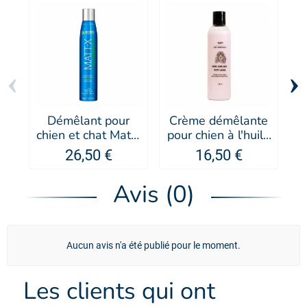
‹
›
Démêlant pour
Crème démêlante
A
chien et chat Matt-
pour chien à l'huile
p
X - Artero
d'argan - PUPPY
G
26,50 €
16,50 €
Avis (0)
Aucun avis n'a été publié pour le moment.
Les clients qui ont