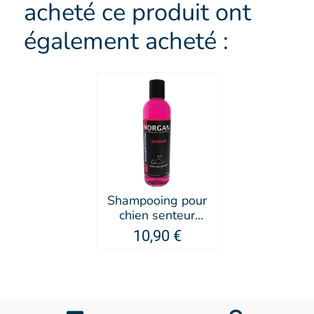
acheté ce produit ont
également acheté :
Shampooing pour
chien senteur
Malabar -
10,90 €
MORGAN