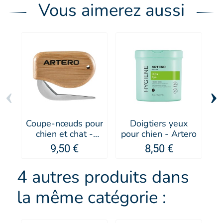
Vous aimerez aussi
‹
›
Coupe-nœuds pour
Doigtiers yeux
É
chien et chat -
pour chien - Artero
Artero
9,50 €
8,50 €
4 autres produits dans
la même catégorie :