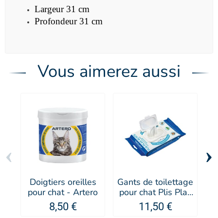
Largeur 31 cm
Profondeur 31 cm
Vous aimerez aussi
‹
›
Doigtiers oreilles
Gants de toilettage
M
pour chat - Artero
pour chat Plis Plas
4Cats - Artero
A
8,50 €
11,50 €
-