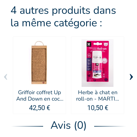
4 autres produits dans
la même catégorie :
‹
›
Griffoir coffret Up
Herbe à chat en
And Down en coco
roll-on - MARTIN
P
pour chat - Martin
SELLIER
42,50 €
10,50 €
Sellier
Avis (0)