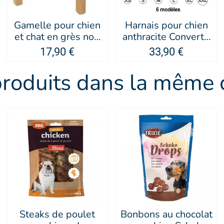
Gamelle pour chien
Harnais pour chien
et chat en grès noir
anthracite Convert -
Keramo - Zolux
EZYDOG
17,90 €
33,90 €
produits dans la même c
Steaks de poulet
Bonbons au chocolat