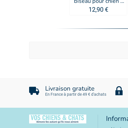
biseau pour chien -
MARTIN SELLIER
12,90 €
Livraison gratuite
En France à partir de 49 € d'achats
Inform