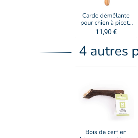
Carde démêlante
pour chien à picots
longs et protégés
11,90 €
Juliet - Artero
4 autres 
Bois de cerf en