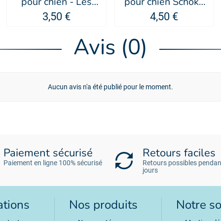
pour chien - Les
pour chien Schoko
Filous
Drops - Trixie
3,50 €
4,50 €
Avis (0)
Aucun avis n'a été publié pour le moment.
Paiement sécurisé
Retours faciles
Paiement en ligne 100% sécurisé
Retours possibles pendan
jours
ations
Nos produits
Notre so