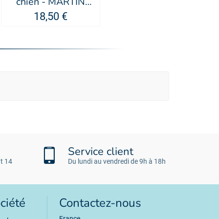
chien - MARTIN
SELLIER
18,50 €
Service client
t 14
Du lundi au vendredi de 9h à 18h
ciété
Contactez-nous
France