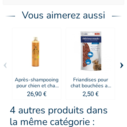
Vous aimerez aussi
‹
›
Après-shampooing
Friandises pour
pour chien et chat
chat bouchées au
Green Caviar - IV
thon - Les Filous
P
26,90 €
2,50 €
SAN BERNARD
4 autres produits dans
la même catégorie :