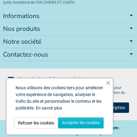
Lydie, fondatrice de VOS CHIENS ET CHATS
Informations
Nos produits
Notre société
Contactez-nous
Inscription à la newsletter
Vous pouvez vous désinscrire à tout moment. Vous trouverez pour
Nous utilisons des cookies tiers pour améliorer
cela nos informations de contact dans les conditions d'utilisation du
votre expérience de navigation, analyser le
site.
trafic du site et personnaliser le contenu et les
publicités.
En savoir plus
Accepter les cookies
Refuser les cookies
Copyright © 2026 - Design by
Voschiensetchats.com
-
Ecommerce software by
PrestaShop™