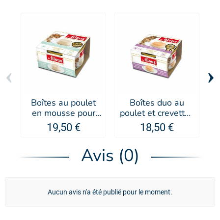
‹
›
Boîtes au poulet
Boîtes duo au
en mousse pour
poulet et crevettes
p
chaton - Les Filous
en mousse pour
19,50 €
18,50 €
chat - Les Filous
Avis (0)
Aucun avis n'a été publié pour le moment.