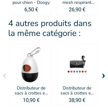
pour chien - Doogy
mesh respirant
Camouflage Vert
6,50 €
26,90 €
Citron - MARTIN
SELLIER
4 autres produits dans
la même catégorie :
‹
›
Distributeur de
Distributeur de
G
sacs à crottes en
sacs à crottes en
forme d'oeuf
cuir Poopi -
10,90 €
38,90 €
MARTIN SELLIER
MARTIN SELLIER