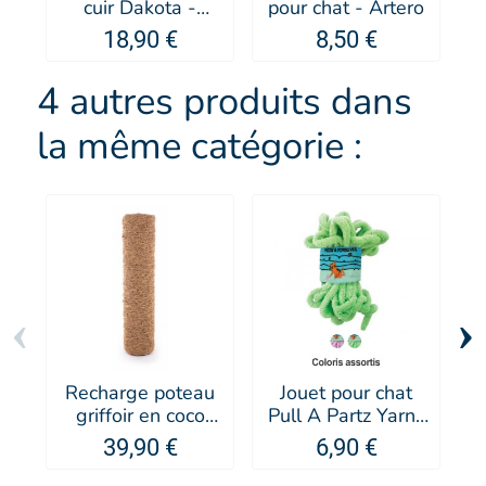
cuir Dakota -
pour chat - Artero
MARTIN SELLIER
18,90 €
8,50 €
4 autres produits dans
la même catégorie :
‹
›
Recharge poteau
Jouet pour chat
Jo
griffoir en coco
Pull A Partz Yarnz
pour chat MARTIN
- KONG®
39,90 €
6,90 €
SELLIER