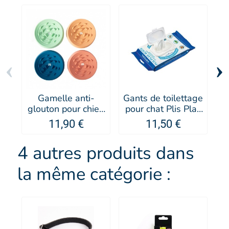
‹
›
Gamelle anti-
Gants de toilettage
Jo
glouton pour chien
pour chat Plis Plas
et chat en silicone
4Cats - Artero
11,90 €
11,50 €
- MARTIN SELLIER
4 autres produits dans
la même catégorie :