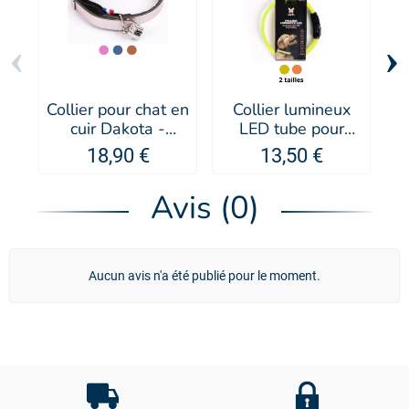
‹
›
Collier pour chat en
Collier lumineux
cuir Dakota -
LED tube pour
t
MARTIN SELLIER
chien et chat -
18,90 €
13,50 €
MARTIN SELLIER
Avis (0)
Aucun avis n'a été publié pour le moment.