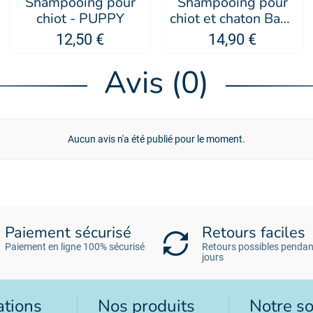
Shampooing pour
Shampooing pour
chiot - PUPPY
chiot et chaton Baby
- Artero
12,50 €
14,90 €
Avis (0)
Aucun avis n'a été publié pour le moment.
Paiement sécurisé
Retours faciles
Paiement en ligne 100% sécurisé
Retours possibles pendan
jours
ations
Nos produits
Notre so