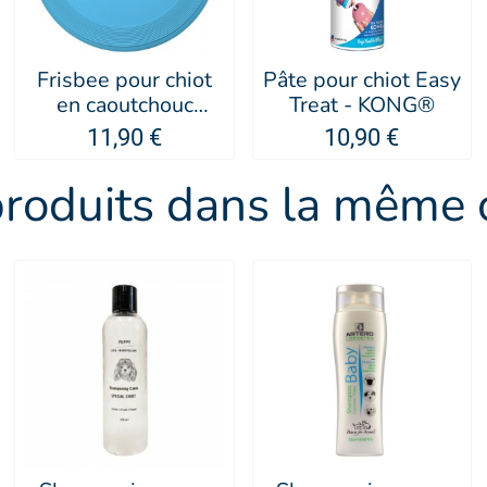
Frisbee pour chiot
Pâte pour chiot Easy
en caoutchouc
Treat - KONG®
naturel Puppy -
11,90 €
10,90 €
KONG®
produits dans la même c