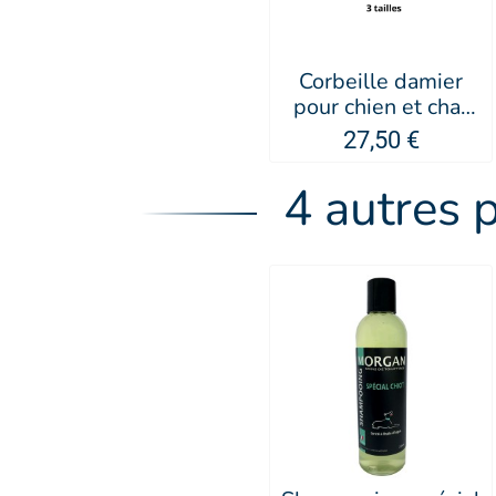
Corbeille damier
pour chien et chat
Doudouzen -
27,50 €
MARTIN SELLIER
4 autres 