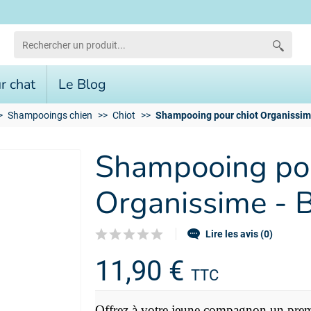
r chat
Le Blog
Shampooings chien
Chiot
Shampooing pour chiot Organissim
Shampooing pou
Organissime - 
Lire les avis (0)
11,90 €
TTC
Offrez à votre jeune compagnon un premie