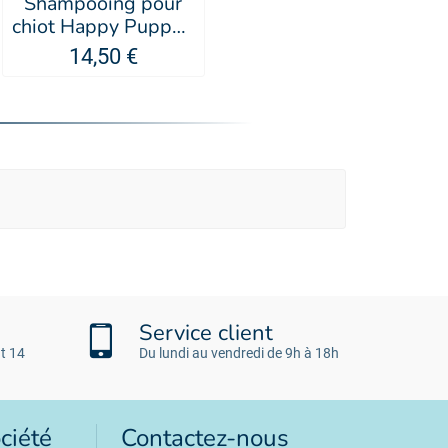
Shampooing pour
chiot Happy Puppy -
PSH
14,50 €
Service client
t 14
Du lundi au vendredi de 9h à 18h
ciété
Contactez-nous