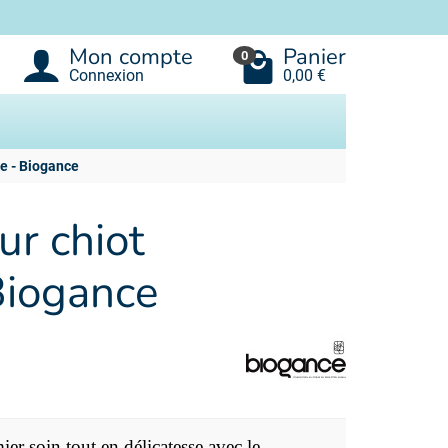
Mon compte
Panier
0
Connexion
0,00 €
e - Biogance
r chiot
Biogance
r soin tout en délicatesse avec le