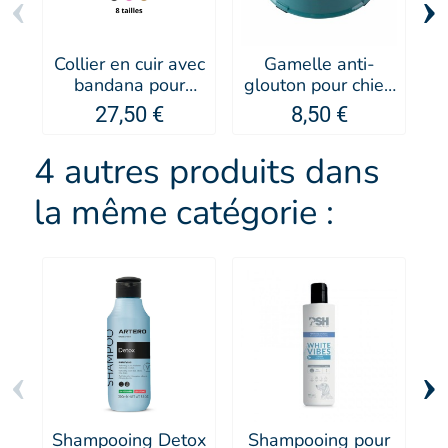
‹
›
Collier en cuir avec
Gamelle anti-
bandana pour
glouton pour chien
chien Malibu -
Sloweat - Doogy
27,50 €
8,50 €
MARTIN SELLIER
s
I
4 autres produits dans
la même catégorie :
‹
›
Shampooing Detox
Shampooing pour
S