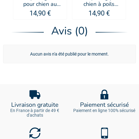
pour chien au
chien à poils
charbon actif -
blancs White
b
14,90 €
14,90 €
Artero
Vibes - PSH
Avis (0)
Aucun avis n'a été publié pour le moment.
Livraison gratuite
Paiement sécurisé
En France à partir de 49 €
Paiement en ligne 100% sécurisé
d'achats