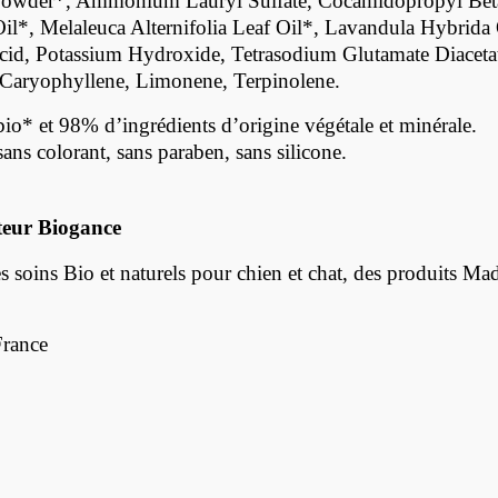
e Powder*, Ammonium Lauryl Sulfate, Cocamidopropyl Bet
Oil*, Melaleuca Alternifolia Leaf
Oil*, Lavandula Hybrida 
cid, Potassium Hydroxide, Tetrasodium Glutamate Diacetate,
-Caryophyllene, Limonene, Terpinolene.
bio* et 98% d’ingrédients d’origine végétale et minérale.
ans colorant, sans paraben, sans silicone.
teur Biogance
soins Bio et naturels pour chien et chat, des produits Made 
France