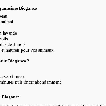
ganissime Biogance
peau
e animal
en lavande
poils
plus de 3 mois
 et naturels pour vos animaux
teur Biogance ?
sser et rincer
 2 minutes puis rincer abondamment
r Biogance