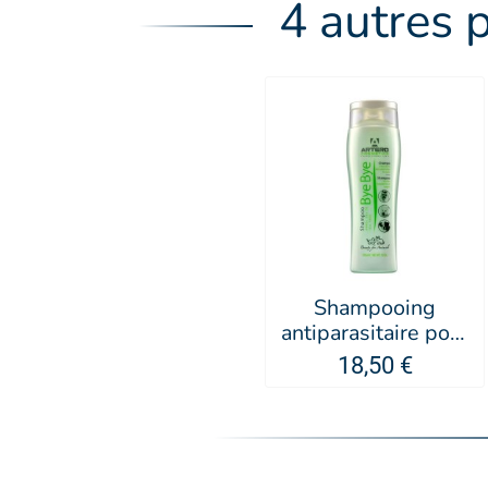
4 autres 
Shampooing
antiparasitaire pour
chien Bye Bye -
18,50 €
Artero