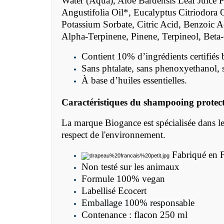
Water (Aqua), Aloe Bardensis Leaf Juic
Angustifolia Oil*, Eucalyptus Citriodora 
Potassium Sorbate, Citric Acid, Benzoic A
Alpha-Terpinene, Pinene, Terpineol,
Beta
Contient 10% d’ingrédients certifiés 
Sans phtalate, sans phenoxyethanol, s
À base d’huiles essentielles.
Caractéristiques du shampooing protec
La marque Biogance est spécialisée dans les 
respect de l'environnement.
Fabriqué en 
Non testé sur les animaux
Formule 100% vegan
Labellisé Ecocert
Emballage 100% responsable
Contenance : flacon 250 ml