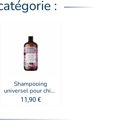
atégorie :
Shampooing
universel pour chien
Organissime -
11,90 €
Biogance