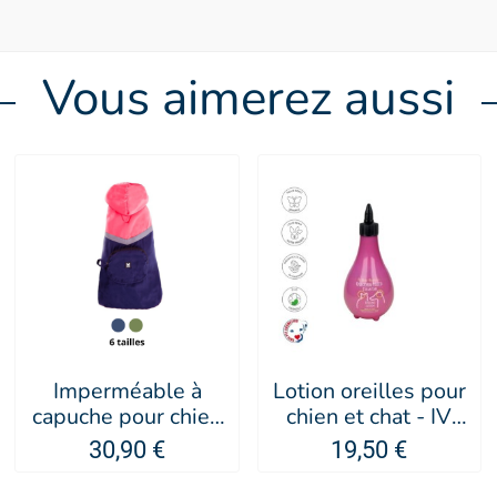
Vous aimerez aussi
Imperméable à
Lotion oreilles pour
capuche pour chien
chien et chat - IV
Pocket - MARTIN
SAN BERNARD
30,90 €
19,50 €
SELLIER