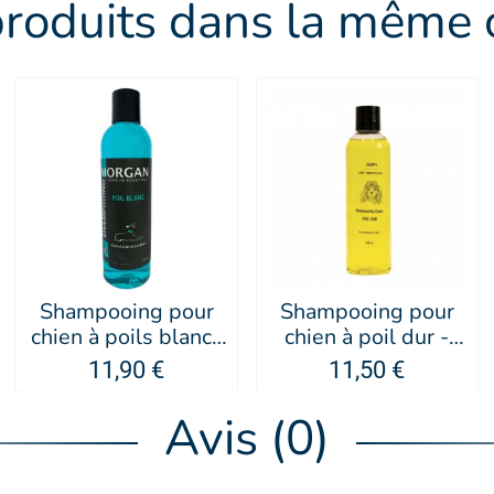
produits dans la même c
Shampooing pour
Shampooing pour
chien à poils blancs
chien à poil dur -
- MORGAN
PUPPY
11,90 €
11,50 €
Avis (0)