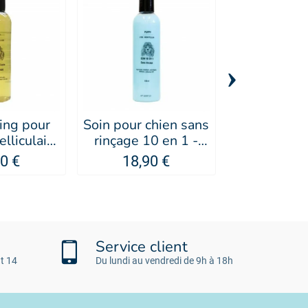
›
ng pour
Soin pour chien sans
Crème hyd
elliculaire
rinçage 10 en 1 -
pour chien 
de cade -
PUPPY
Vera - 
0 €
18,90 €
16,50
PPY
Service client
t 14
Du lundi au vendredi de 9h à 18h