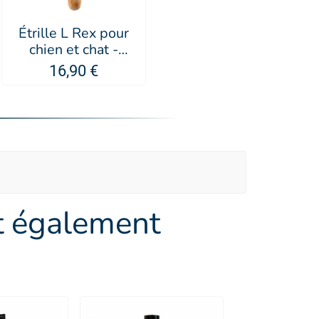
Étrille L Rex pour
chien et chat -
Artero
16,90 €
nt également