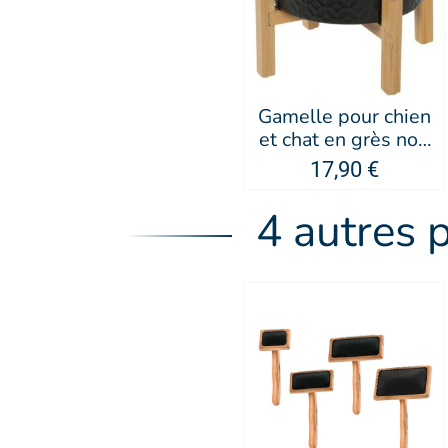
Gamelle pour chien
et chat en grès noir
Keramo - Zolux
17,90 €
4 autres 