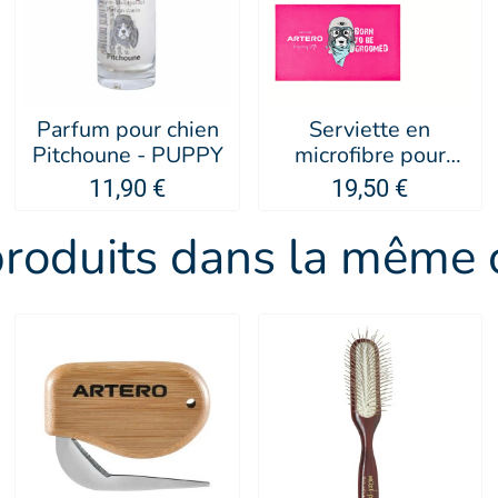
Parfum pour chien
Serviette en
Pitchoune - PUPPY
microfibre pour
chien et chat -
11,90 €
19,50 €
Artero
produits dans la même c