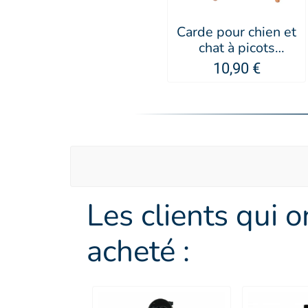
Carde pour chien et
chat à picots
protégés Romeo -
10,90 €
Artero
Les clients qui 
acheté :