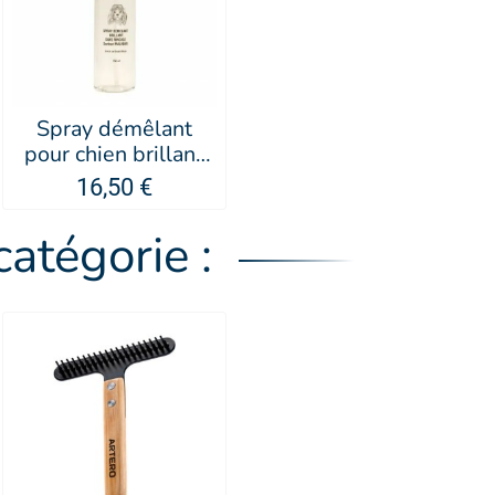
Spray démêlant
pour chien brillant
senteur malabar
16,50 €
sans rinçage -
PUPPY
atégorie :