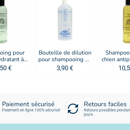
oing pour
Bouteille de dilution
Shampooi
ydratant à
pour shampooing de
chien antip
l'Aloe Vera - PUPPY
1 Litre
à l'huile 
,50 €
3,90 €
10,5
PU
Paiement sécurisé
Retours faciles
Paiement en ligne 100% sécurisé
Retours possibles pendan
jours