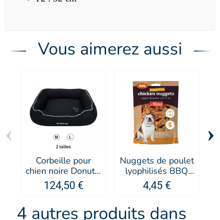
Vous aimerez aussi
‹
›
Corbeille pour
Nuggets de poulet
P
chien noire Donut -
lyophilisés BBQ
Red Dingo
pour chien - Les
124,50 €
4,45 €
Filous
4 autres produits dans