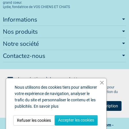
grand coeur.
Lydie, fondatrice de VOS CHIENS ET CHATS
Informations
Nos produits
Notre société
Contactez-nous
Inscription à la newsletter
Vous pouvez vous désinscrire à tout moment. Vous trouverez pour
Nous utilisons des cookies tiers pour améliorer
cela nos informations de contact dans les conditions d'utilisation du
votre expérience de navigation, analyser le
site.
trafic du site et personnaliser le contenu et les
publicités.
En savoir plus
Accepter les cookies
Refuser les cookies
Copyright © 2026 - Design by
Voschiensetchats.com
-