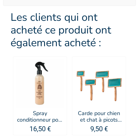
Les clients qui ont
acheté ce produit ont
également acheté :
Spray
Carde pour chien
conditionneur pour
et chat à picots
chien Sublim' -
supersoft Kebek -
16,50 €
9,50 €
PUPPY
Artero