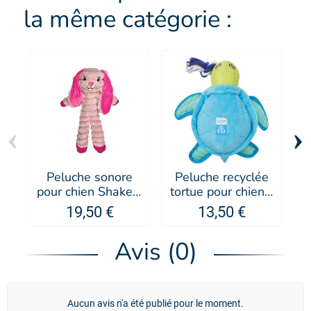
la même catégorie :
‹
›
Peluche sonore
Peluche recyclée
L
pour chien Shakers
tortue pour chien -
Crumples Bunny
Doogy
p
19,50 €
13,50 €
XL - KONG®
Avis (0)
Aucun avis n'a été publié pour le moment.