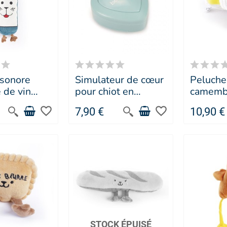
 sonore
Simulateur de cœur
Peluche
e de vin
pour chiot en
camemb
en Les
plastique vert -
chien L
favorite_border
favorite_border
7,90 €
10,90 €
es MARTIN
Beeztees
- MART
STOCK ÉPUISÉ