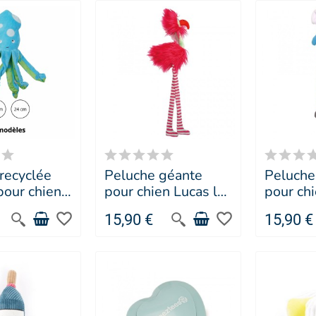
recyclée
Peluche géante
Peluche
pour chien -
pour chien Lucas le
pour chi
piaf - Doogy
Koala -
favorite_border
favorite_border
15,90 €
15,90 €