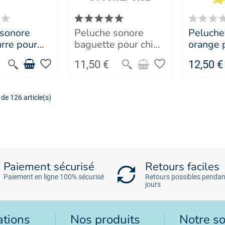
 sonore
Peluche sonore
Peluche
urre pour
baguette pour chien
orange p
s Frenchies
Les Frenchies -
MARTIN
favorite_border
favorite_border
11,50 €
12,50 €
N SELLIER
MARTIN SELLIER
de 126 article(s)
Paiement sécurisé
Retours faciles
Paiement en ligne 100% sécurisé
Retours possibles pendan
jours
ations
Nos produits
Notre so