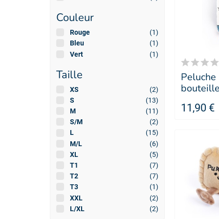
Couleur
Rouge
(1)
Bleu
(1)
Vert
(1)
Taille
Peluche
bouteill
XS
(2)
pour chi
S
(13)
11,90 €
Frenchi
M
(11)
SELLIER
S/M
(2)
L
(15)
M/L
(6)
XL
(5)
T1
(7)
T2
(7)
T3
(1)
XXL
(2)
L/XL
(2)