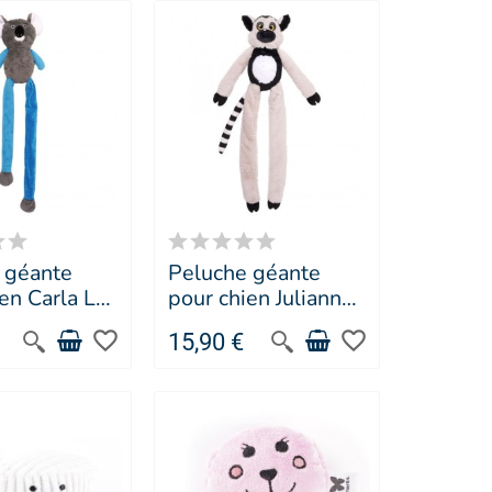
 géante
Peluche géante
en Carla Le
pour chien Juliann
 Doogy
Le Lémurien -
favorite_border
favorite_border
15,90 €
Doogy