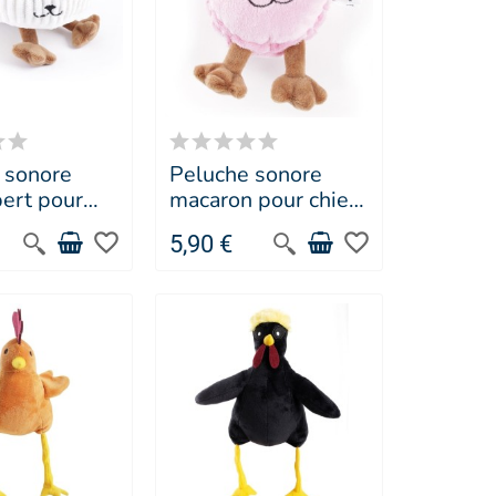
 sonore
Peluche sonore
ert pour
macaron pour chien
es Frenchies
Les Frenchies -
favorite_border
favorite_border
5,90 €
IN SELLIER
MARTIN SELLIER