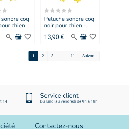
 sonore coq
Peluche sonore coq
our chien -
noir pour chien -
 SELLIER
MARTIN SELLIER
favorite_border
favorite_border
13,90 €
1
2
3
…
11
Suivant
Service client
t 14
Du lundi au vendredi de 9h à 18h
ciété
Contactez-nous