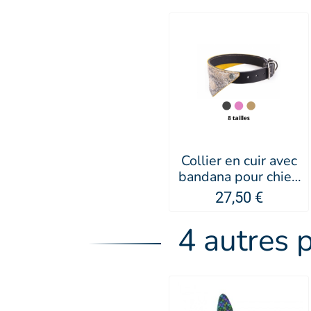
Collier en cuir avec
bandana pour chien
Malibu - MARTIN
27,50 €
SELLIER
4 autres 