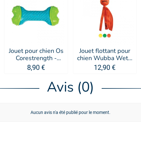
Jouet pour chien Os
Jouet flottant pour
Corestrength -
chien Wubba Wet -
KONG®
KONG®
8,90 €
12,90 €
Avis (0)
Aucun avis n'a été publié pour le moment.