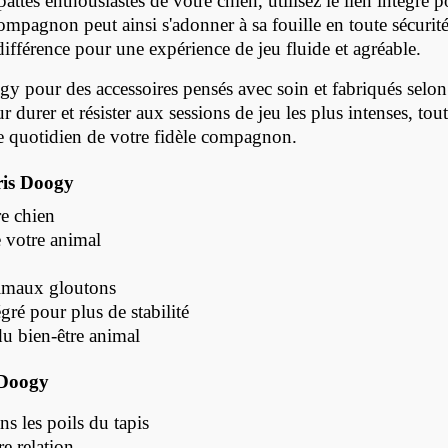
 pattes enthousiastes de votre chien, utilisez le lien intégré 
ompagnon peut ainsi s'adonner à sa fouille en toute sécurité
différence pour une expérience de jeu fluide et agréable.
gy pour des accessoires pensés avec soin et fabriqués selon
ur durer et résister aux sessions de jeu les plus intenses, to
re quotidien de votre fidèle compagnon.
gris Doogy
re chien
e votre animal
animaux gloutons
gré pour plus de stabilité
u bien-être animal
e Doogy
ns les poils du tapis
re relation