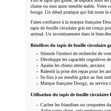
Fini le tapis qui glisse, se déplace sous les
chaise ou tout autre meuble stable. Votre c
bouge. Un détail pratique qui fait toute la 
Faites confiance à la marque française Doo
tapis de fouille circulaire gris est conçu po
animal. Un investissement dans le bien-êt
Bénéfices du tapis de fouille circulaire 
Stimule l'instinct de recherche de vot
Développe les capacités cognitives d
Apaise les chiens stressés, anxieux
Ralentit la prise des repas pour les 
Se fixe à un meuble grâce au lien inté
Marque française Doogy, au service d
Utilisation du
tapis de fouille circulair
Cacher les friandises ou croquettes da
Aider votre chien, cela renforcera vot