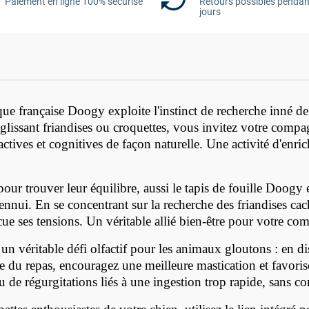
Paiement en ligne 100% sécurisé
Retours possibles pendan
jours
arque française Doogy exploite l'instinct de recherche inné 
glissant friandises ou croquettes, vous invitez votre compag
lfactives et cognitives de façon naturelle. Une activité d'e
our trouver leur équilibre, aussi le tapis de fouille Doogy es
ennui. En se concentrant sur la recherche des friandises cach
cue ses tensions. Un véritable allié bien-être pour votre c
un véritable défi olfactif pour les animaux gloutons : en di
e du repas, encouragez une meilleure mastication et favoris
 de régurgitations liés à une ingestion trop rapide, sans con