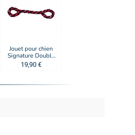
Jouet pour chien
Signature Double
Tug Rope - KONG®
19,90 €