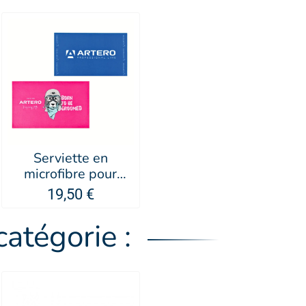
Serviette en
microfibre pour
chien et chat -
19,50 €
Artero
atégorie :