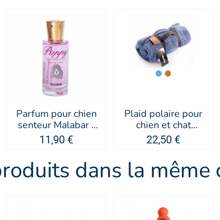
Parfum pour chien
Plaid polaire pour
senteur Malabar -
chien et chat
PUPPY
collection
11,90 €
22,50 €
Doudouzen -
MARTIN SELLIER
produits dans la même c