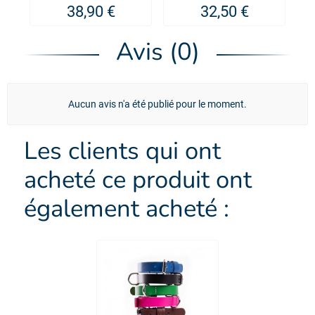
chien Miami -
EZYDOG
38,90 €
32,50 €
MARTIN SELLIER
Avis (0)
Aucun avis n'a été publié pour le moment.
Les clients qui ont
acheté ce produit ont
également acheté :