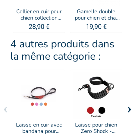
Collier en cuir pour
Gamelle double
P
chien collection
pour chien et chat
107 - MARTIN
en grès blanche
A
28,90 €
19,90 €
SELLIER
Keramo - Zolux
-
4 autres produits dans
la même catégorie :
‹
›
Laisse en cuir avec
Laisse pour chien
L
bandana pour
Zero Shock -