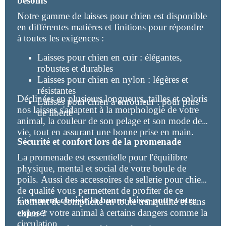
besoins
Notre gamme de laisses pour chien est disponible
en différentes matières et finitions pour répondre
à toutes les exigences :
Laisses pour chien en cuir : élégantes,
robustes et durables
Laisses pour chien en nylon : légères et
résistantes
Déclinées en plusieurs longueurs, tailles et coloris
Laisses pour chien à enrouleur : pour plus
nos laisses s'adaptent à la morphologie de votre
de liberté
animal, la couleur de son pelage et son mode de
vie, tout en assurant une bonne prise en main.
Sécurité et confort lors de la promenade
La promenade est essentielle pour l'équilibre
physique, mental et social de votre boule de
poils. Aussi des accessoires de sellerie pour chien
de qualité vous permettent de profiter de ce
Comment choisir la bonne laisse pour votre
moment de complicité en toute tranquilité et sans
exposer votre animal à certains dangers comme la
chien ?
circulation.