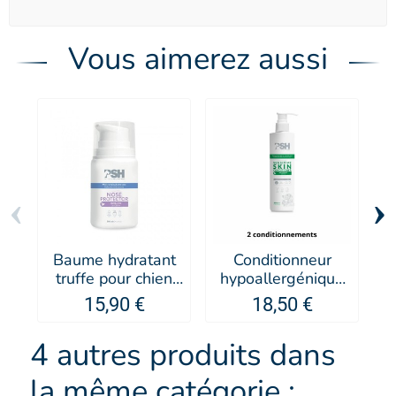
Vous aimerez aussi
‹
›
Baume hydratant
Conditionneur
truffe pour chien
hypoallergénique
p
Nose Protector -
pour chien
15,90 €
18,50 €
PSH
Sensitive - PSH
4 autres produits dans
la même catégorie :