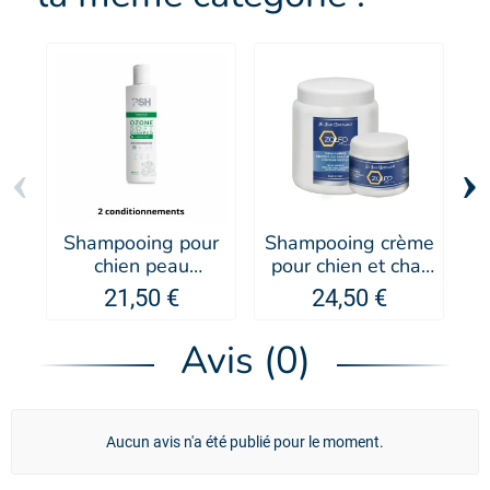
‹
›
Shampooing pour
Shampooing crème
S
chien peau
pour chien et chat
sensible et
Zolfo - IV SAN
21,50 €
24,50 €
atopique Ozone
BERNARD
Soft - PSH
Avis (0)
Aucun avis n'a été publié pour le moment.