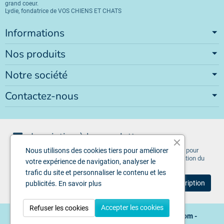
grand coeur.
Lydie, fondatrice de VOS CHIENS ET CHATS
Informations
Nos produits
Notre société
Contactez-nous
Inscription à la newsletter
Vous pouvez vous désinscrire à tout moment. Vous trouverez pour
Nous utilisons des cookies tiers pour améliorer
cela nos informations de contact dans les conditions d'utilisation du
votre expérience de navigation, analyser le
site.
trafic du site et personnaliser le contenu et les
publicités.
En savoir plus
Accepter les cookies
Refuser les cookies
Copyright © 2026 - Design by
Voschiensetchats.com
-