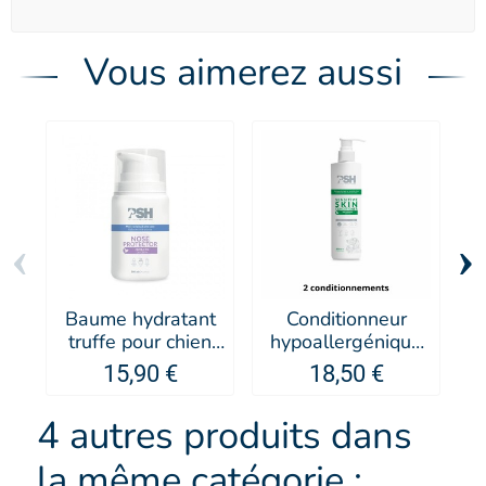
Vous aimerez aussi
‹
›
Baume hydratant
Conditionneur
truffe pour chien
hypoallergénique
p
Nose Protector -
pour chien
15,90 €
18,50 €
PSH
Sensitive - PSH
4 autres produits dans
la même catégorie :