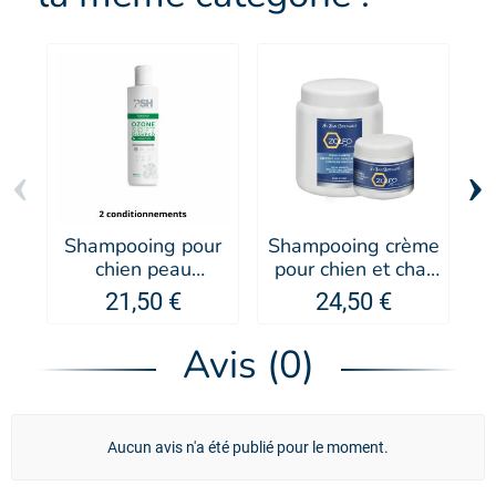
‹
›
Shampooing pour
Shampooing crème
S
chien peau
pour chien et chat
sensible et
Zolfo - IV SAN
21,50 €
24,50 €
atopique Ozone
BERNARD
Soft - PSH
Avis (0)
Aucun avis n'a été publié pour le moment.