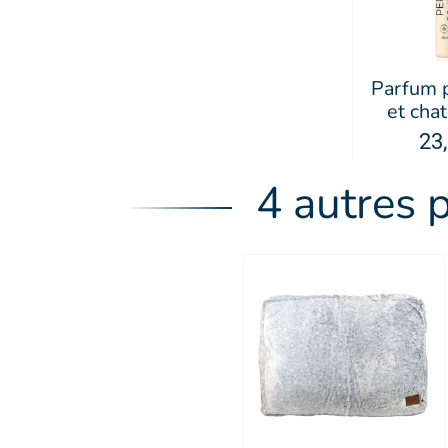
Parfum 
et chat
Ar
23
4 autres 