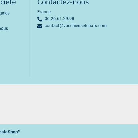
ciété
Contactez-nous
France
gales
06.26.61.29.98
contact@voschiensetchats.com
nous
estaShop™