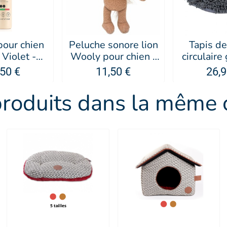
pour chien
Peluche sonore lion
Tapis de
 Violet -
Wooly pour chien -
circulaire
tero
Doogy
chien -
,50 €
11,50 €
26,9
produits dans la même c