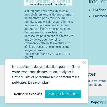
Inform
Livraison
J'ai toujours vécu avec un chien à
mes côtés, en le considérant comme
Paiement
un membre à part entière de ma
famille, capable d'aimer sans limite et
sans rien attendre en retour. Aussi
quand j'ai décidé de me lancer dans
l'entreprenariat, le secteur des
accessoires pour chiens et chats a été
une évidence pour moi, et j'ai
commencé cette belle aventure aux
côtés de Pesca : une petite chienne
au grand coeur.
Lydie, fondatrice de VOS CHIENS ET
CHATS
Nous utilisons des cookies tiers pour améliorer
votre expérience de navigation, analyser le
Inscription à la newsletter
trafic du site et personnaliser le contenu et les
Vous pouvez vous désinscrire à tout moment. Vous trouverez
publicités.
En savoir plus
pour cela nos informations de contact dans les conditions
d'utilisation du site.
Accepter les cookies
Refuser les cookies
Copyright 