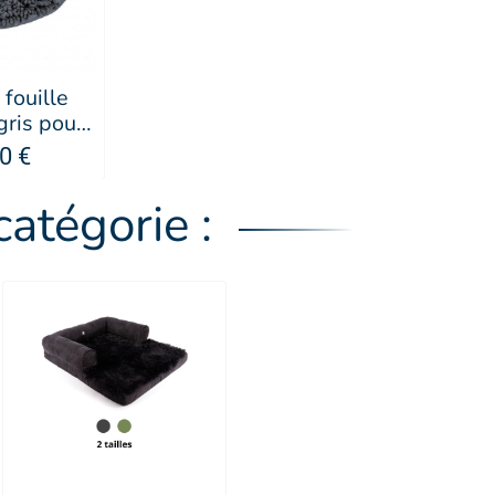
 fouille
 gris pour
 Doogy
0 €
atégorie :