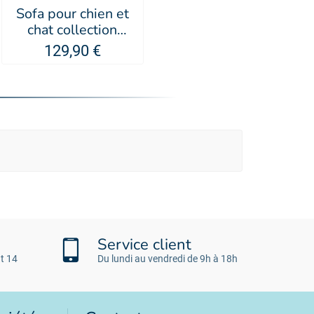
Sofa pour chien et
chat collection
Toudoudou -
129,90 €
MARTIN SELLIER
Service client
t 14
Du lundi au vendredi de 9h à 18h