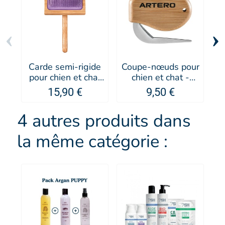
‹
›
Carde semi-rigide
Coupe-nœuds pour
P
pour chien et chat
chien et chat -
UNIVERSEL
Artero
15,90 €
9,50 €
RUFUS - Artero
4 autres produits dans
la même catégorie :