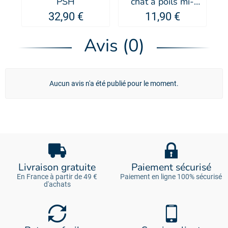
PSH
chat à poils mi-
c
longs banane - IV
m
32,90 €
11,90 €
SAN BERNARD
I
Avis (0)
Aucun avis n'a été publié pour le moment.
Livraison gratuite
Paiement sécurisé
En France à partir de 49 €
Paiement en ligne 100% sécurisé
d'achats