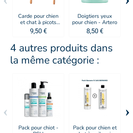
Carde pour chien
Doigtiers yeux
et chat à picots
pour chien - Artero
supersoft Kebek -
9,50 €
8,50 €
Artero
4 autres produits dans
la même catégorie :
‹
›
Pack pour chiot -
Pack pour chien et
P