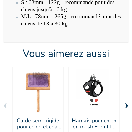
S : 63mm - 122g - recommandé pour des
chiens jusqu'à 16 kg
M/L : 78mm - 265g - recommandé pour des
chiens de 13 à 30 kg
Vous aimerez aussi
‹
›
Carde semi-rigide
Harnais pour chien
P
pour chien et chat
en mesh Formfit -
s