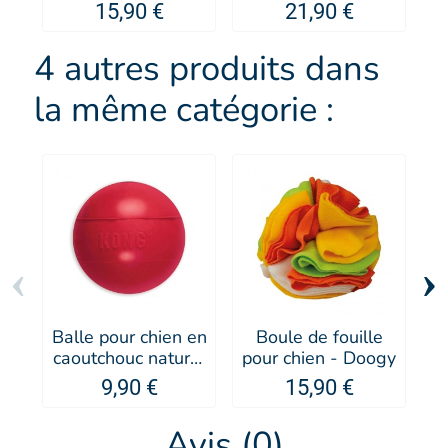
UNIVERSEL
EZYDOG
15,90 €
21,90 €
RUFUS - Artero
4 autres produits dans
la même catégorie :
‹
›
Balle pour chien en
Boule de fouille
Jo
caoutchouc naturel
pour chien - Doogy
- KONG®
9,90 €
15,90 €
Avis (0)