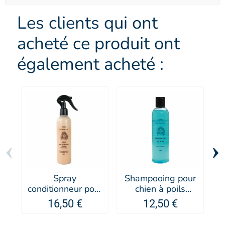
Les clients qui ont
acheté ce produit ont
également acheté :
‹
›
Spray
Shampooing pour
S
conditionneur pour
chien à poils
chien Sublim' -
blancs - PUPPY
16,50 €
12,50 €
PUPPY