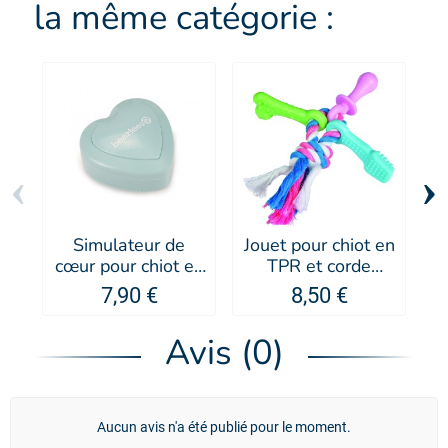
la même catégorie :
‹
›
Simulateur de
Jouet pour chiot en
J
cœur pour chiot en
TPR et corde
T
plastique vert -
trousseau - Doogy
7,90 €
8,50 €
Beeztees
Avis (0)
Aucun avis n'a été publié pour le moment.