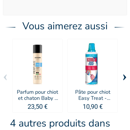
Vous aimerez aussi
‹
›
Parfum pour chiot
Pâte pour chiot
P
et chaton Baby -
Easy Treat -
Artero
KONG®
23,50 €
10,90 €
4 autres produits dans