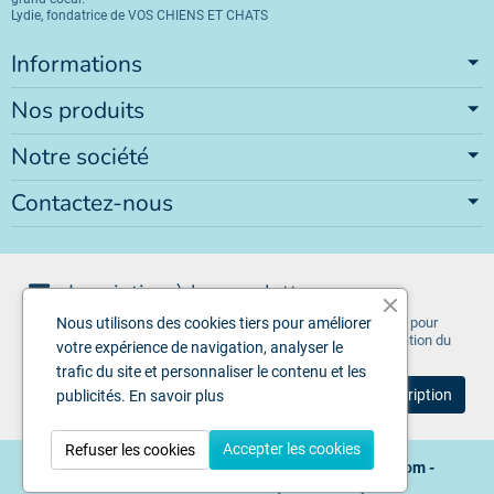
Lydie, fondatrice de VOS CHIENS ET CHATS
Informations
Nos produits
Notre société
Contactez-nous
Inscription à la newsletter
Vous pouvez vous désinscrire à tout moment. Vous trouverez pour
Nous utilisons des cookies tiers pour améliorer
cela nos informations de contact dans les conditions d'utilisation du
votre expérience de navigation, analyser le
site.
trafic du site et personnaliser le contenu et les
publicités.
En savoir plus
Accepter les cookies
Refuser les cookies
Copyright © 2026 - Design by
Voschiensetchats.com
-
Ecommerce software by
PrestaShop™