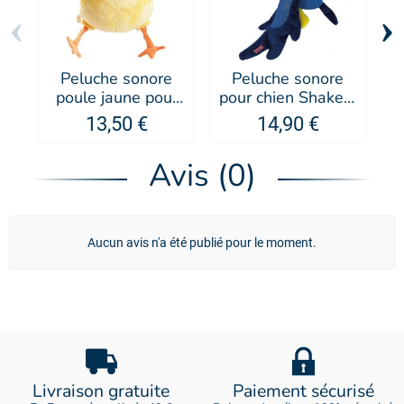
‹
›
Peluche sonore
Peluche sonore
poule jaune pour
pour chien Shakers
p
chien - MARTIN
Shimmy Seagull -
13,50 €
14,90 €
SELLIER
KONG®
Avis (0)
Aucun avis n'a été publié pour le moment.
Livraison gratuite
Paiement sécurisé