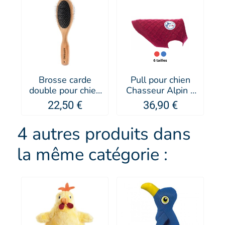
Brosse carde
Pull pour chien
double pour chien
Chasseur Alpin -
et chat à poils fins
Alter Ego By
22,50 €
36,90 €
- Artero
MARTIN SELLIER
4 autres produits dans
la même catégorie :