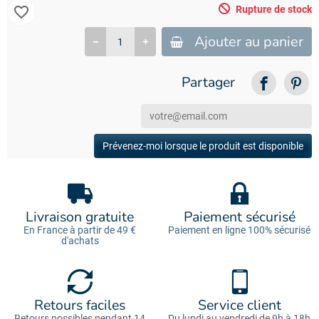
favorite_border
Rupture de stock
Ajouter au panier
Partager
Prévenez-moi lorsque le produit est disponible
Livraison gratuite
Paiement sécurisé
En France à partir de 49 €
Paiement en ligne 100% sécurisé
d'achats
Retours faciles
Service client
Retours possibles pendant 14
Du lundi au vendredi de 9h à 18h