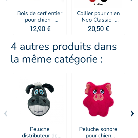
Bois de cerf entier
Collier pour chien
pour chien -
Neo Classic -
p
MARTIN SELLIER
EZYDOG
12,90 €
20,50 €
4 autres produits dans
la même catégorie :
‹
›
Peluche
Peluche sonore
distributeur de
pour chien