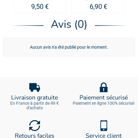
friandises pour
Snuzzles Mini PIG -
9,50 €
6,90 €
chien Marie Jeanne
KONG®
L'Âne Doogy
Avis (0)
Aucun avis n'a été publié pour le moment.
Livraison gratuite
Paiement sécurisé
En France à partir de 49 €
Paiement en ligne 100% sécurisé
d'achats
Retours faciles
Service client