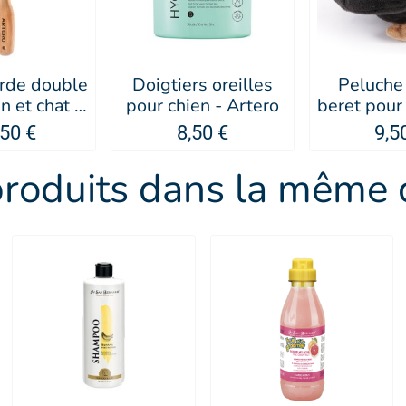
arde double
Doigtiers oreilles
Peluche
n et chat à
pour chien - Artero
beret pour
ns - Artero
Frenchies
,50 €
8,50 €
9,5
SELL
produits dans la même c