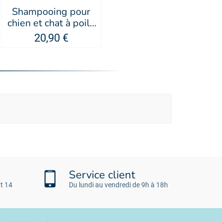
Shampooing pour
chien et chat à poils
courts cerise IV SAN
20,90 €
BERNARD
Service client
t 14
Du lundi au vendredi de 9h à 18h