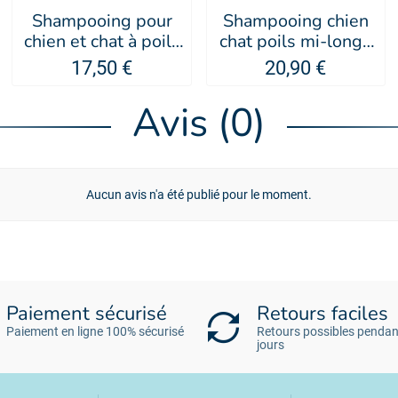
Shampooing pour
Shampooing chien
chien et chat à poils
chat poils mi-longs
mi-longs banane IV
pamplemousse rose
17,50 €
20,90 €
SAN BERNARD
IV SAN BERNARD
Avis (0)
Aucun avis n'a été publié pour le moment.
Paiement sécurisé
Retours faciles
Paiement en ligne 100% sécurisé
Retours possibles pendan
jours