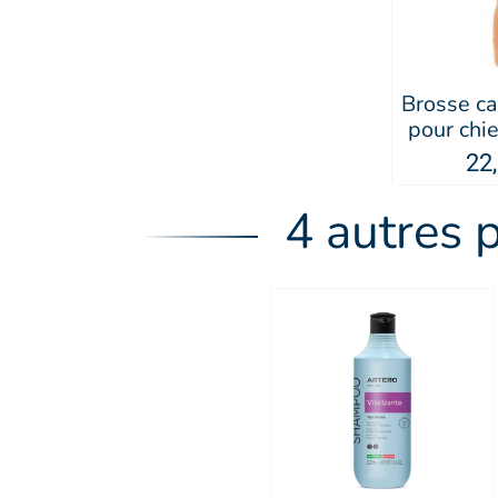
Brosse c
pour chie
poils fi
22
4 autres 