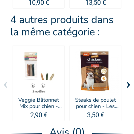
protégés Romeo -
chien et chat -
e
10,90 €
13,50 €
Artero
MARTIN SELLIER
-
4 autres produits dans
la même catégorie :
‹
›
Veggie Bâtonnet
Steaks de poulet
S
Mix pour chien -
pour chien - Les
Beeztees
Filous
2,90 €
3,50 €
Avis (0)