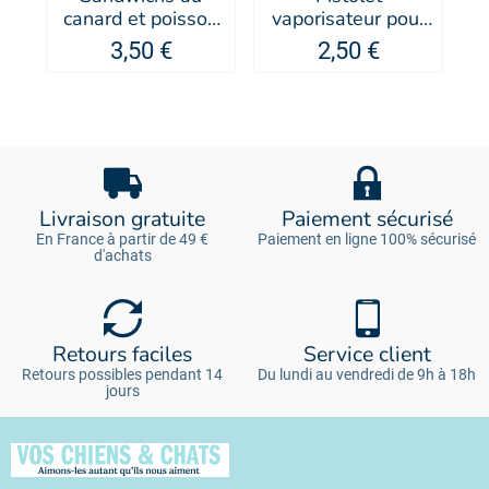
canard et poisson
vaporisateur pour
pour chien - Les
conditionneur
3,50 €
2,50 €
Filous
Sublim' PUPPY 1L
Livraison gratuite
Paiement sécurisé
En France à partir de 49 €
Paiement en ligne 100% sécurisé
d'achats
Retours faciles
Service client
Retours possibles pendant 14
Du lundi au vendredi de 9h à 18h
jours