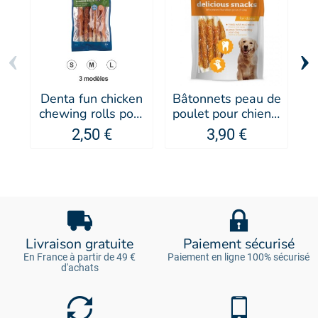
‹
›
Denta fun chicken
Bâtonnets peau de
chewing rolls pour
poulet pour chien -
chien - Trixie
Les Filous
2,50 €
3,90 €
Livraison gratuite
Paiement sécurisé
En France à partir de 49 €
Paiement en ligne 100% sécurisé
d'achats