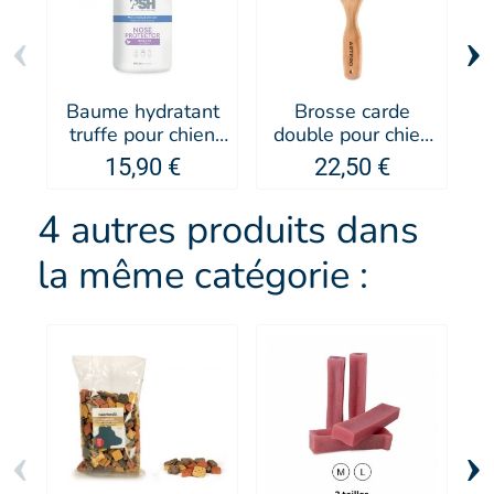
‹
›
Baume hydratant
Brosse carde
truffe pour chien
double pour chien
Nose Protector -
et chat à poils fins
15,90 €
22,50 €
PSH
- Artero
F
4 autres produits dans
la même catégorie :
‹
›