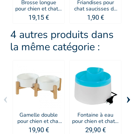
Brosse longue
Friandises pour
G
pour chien et chat -
chat saucisses de
e
Keller
canard tranchées -
S
19,15 €
1,90 €
Les Filous
4 autres produits dans
la même catégorie :
‹
›
Gamelle double
Fontaine à eau
pour chien et chat
pour chien et chat -
en grès blanche
Zolux
19,90 €
29,90 €
Keramo - Zolux