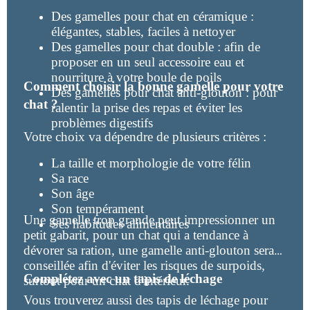
Des gamelles pour chat en céramique :
élégantes, stables, faciles à nettoyer
Des gamelles pour chat double : afin de
proposer en un seul accessoire eau et
nourriture à votre boule de poils
Comment choisir la bonne gamelle pour votre
Des gamelles pour chat anti-glouton : pour
chat ?
ralentir la prise des repas et éviter les
problèmes digestifs
Votre choix va dépendre de plusieurs critères :
La taille et morphologie de votre félin
Sa race
Son âge
Son tempérament
Une gamelle trop grande peut impressionner un
Ses habitudes alimentaires
petit gabarit, pour un chat qui a tendance à
dévorer sa ration, une gamelle anti-glouton sera
conseillée afin d'éviter les risques de surpoids,
Complétez avec un tapis de léchage
surtout pour un chat d'intérieur.
Vous trouverez aussi des tapis de léchage pour