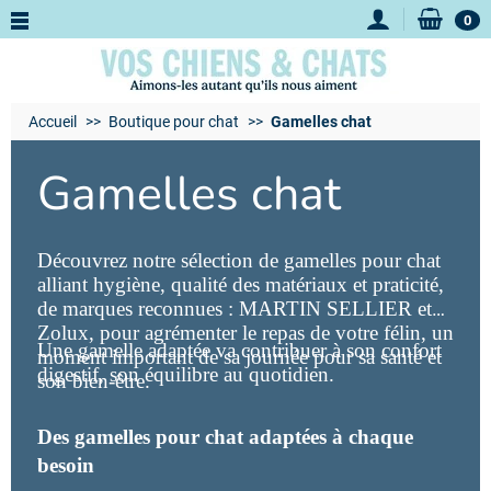
0
Accueil
Boutique pour chat
Gamelles chat
Gamelles chat
Découvrez notre sélection de gamelles pour chat
alliant hygiène, qualité des matériaux et praticité,
de marques reconnues : MARTIN SELLIER et
Zolux, pour agrémenter le repas de votre félin, un
Une gamelle adaptée va contribuer à son confort
moment important de sa journée pour sa santé et
digestif, son équilibre au quotidien.
son bien-être.
Des gamelles pour chat adaptées à chaque
besoin