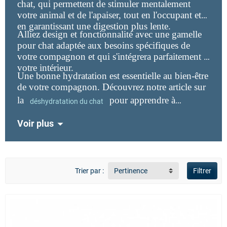
chat, qui permettent de stimuler mentalement
votre animal et de l'apaiser, tout en l'occupant et
en garantissant une digestion plus lente.
Alliez design et fonctionnalité avec une gamelle
pour chat adaptée aux besoins spécifiques de
votre compagnon et qui s'intégrera parfaitement à
votre intérieur.
Une bonne hydratation est essentielle au bien-être
de votre compagnon. Découvrez notre article sur
la
pour apprendre à
déshydratation du chat
reconnaître les signes d'alerte et les bons gestes de
Voir plus
prévention.
Trier par :
Pertinence
Filtrer