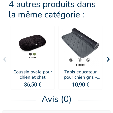
4 autres produits dans
la même catégorie :
‹
›
Coussin ovale pour
Tapis éducateur
chien et chat
pour chien gris -
collection
Doogy
po
36,50 €
10,90 €
Toudoudou -
MARTIN SELLIER
Avis (0)