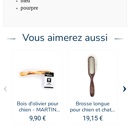
bleu
pourpre
Vous aimerez aussi
‹
›
Bois d'olivier pour
Brosse longue
chien - MARTIN
pour chien et chat -
g
SELLIER
Keller
e
9,90 €
19,15 €
-