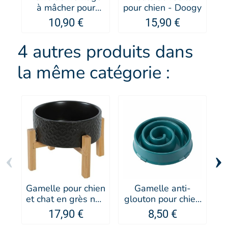
à mâcher pour
pour chien - Doogy
chien - MARTIN
10,90 €
15,90 €
SELLIER
4 autres produits dans
la même catégorie :
‹
›
Gamelle pour chien
Gamelle anti-
et chat en grès noir
glouton pour chien
l
Keramo - Zolux
Sloweat - Doogy
e
17,90 €
8,50 €
-