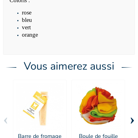
Coloris :
rose
bleu
vert
orange
Vous aimerez aussi
‹
›
Barre de fromage
Boule de fouille
P